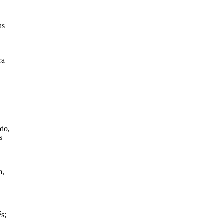
as
ra
ado,
s
a,
és;