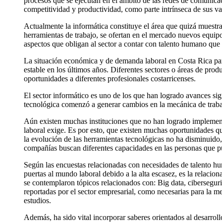
procesos que se ejecutan en el ámbito de las redes de comunica
competitividad y productividad, como parte intrínseca de sus val
Actualmente la informática constituye el área que quizá muestr
herramientas de trabajo, se ofertan en el mercado nuevos equipo
aspectos que obligan al sector a contar con talento humano qu
La situación económica y de demanda laboral en Costa Rica para
estable en los últimos años. Diferentes sectores o áreas de pr
oportunidades a diferentes profesionales costarricenses.
El sector informático es uno de los que han logrado avances sig
tecnológica comenzó a generar cambios en la mecánica de trabajo
Aún existen muchas instituciones que no han logrado implemen
laboral exige. Es por esto, que existen muchas oportunidades qu
la evolución de las herramientas tecnológicas no ha disminuido
compañías buscan diferentes capacidades en las personas que pu
Según las encuestas relacionadas con necesidades de talento hum
puertas al mundo laboral debido a la alta escasez, es la relacion
se contemplaron tópicos relacionados con: Big data, cibersegurid
reportadas por el sector empresarial, como necesarias para la me
estudios.
Además, ha sido vital incorporar saberes orientados al desarroll