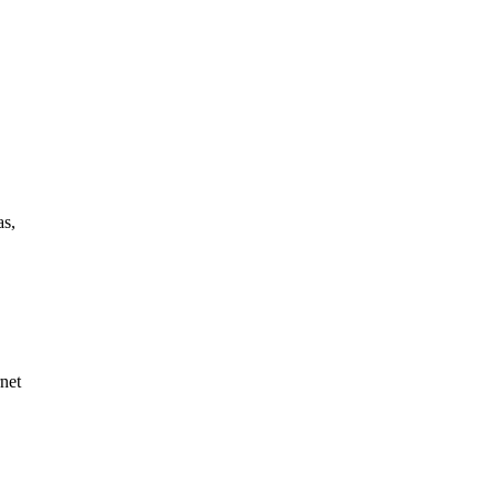
as,
net