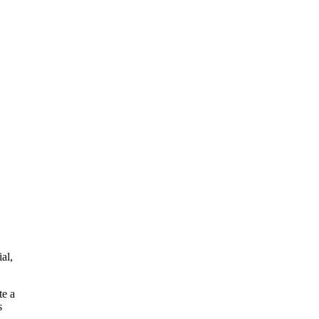
al,
te a
s