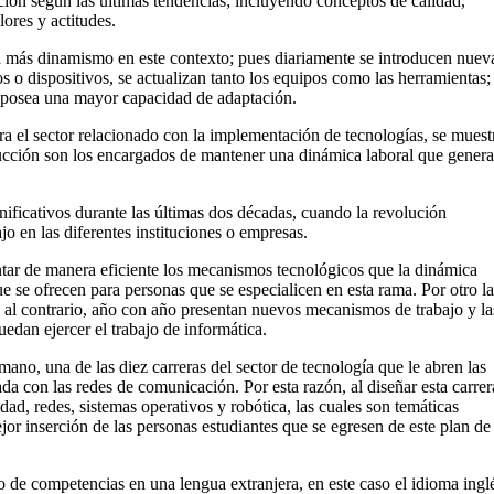
ción según las últimas tendencias; incluyendo conceptos de calidad,
ores y actitudes.
a más dinamismo en este contexto; pues diariamente se introducen nuev
s o dispositivos, se actualizan tanto los equipos como las herramientas;
e posea una mayor capacidad de adaptación.
 el sector relacionado con la implementación de tecnologías, se muest
oducción son los encargados de mantener una dinámica laboral que genera
nificativos durante las últimas dos décadas, cuando la revolución
 en las diferentes instituciones o empresas.
tar de manera eficiente los mecanismos tecnológicos que la dinámica
e se ofrecen para personas que se especialicen en esta rama. Por otro l
, al contrario, año con año presentan nuevos mecanismos de trabajo y la
edan ejercer el trabajo de informática.
ano, una de las diez carreras del sector de tecnología que le abren las
ada con las redes de comunicación. Por esta razón, al diseñar esta carrer
ad, redes, sistemas operativos y robótica, las cuales son temáticas
jor inserción de las personas estudiantes que se egresen de este plan de
o de competencias en una lengua extranjera, en este caso el idioma ingl