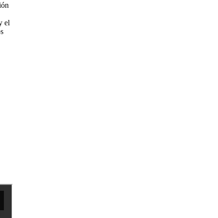
ión
y el
os