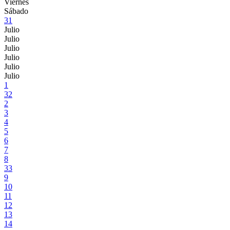
Viernes
Sábado
31
Julio
Julio
Julio
Julio
Julio
Julio
1
32
2
3
4
5
6
7
8
33
9
10
11
12
13
14