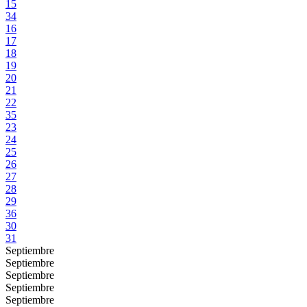
15
34
16
17
18
19
20
21
22
35
23
24
25
26
27
28
29
36
30
31
Septiembre
Septiembre
Septiembre
Septiembre
Septiembre